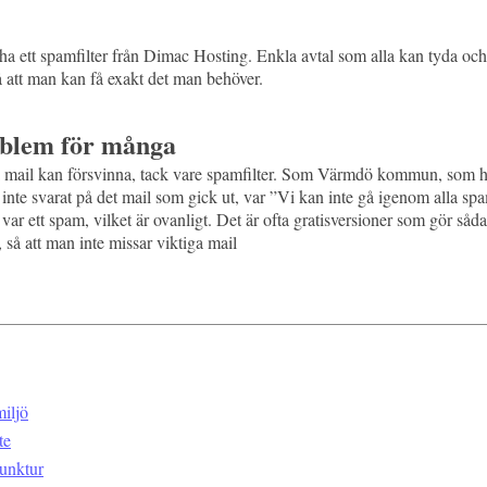
 ha ett spamfilter från Dimac Hosting. Enkla avtal som alla kan tyda oc
 att man kan få exakt det man behöver.
oblem för många
a mail kan försvinna, tack vare spamfilter. Som Värmdö kommun, som ha
de inte svarat på det mail som gick ut, var ”Vi kan inte gå igenom alla 
 var ett spam, vilket är ovanligt. Det är ofta gratisversioner som gör så
r, så att man inte missar viktiga mail
iljö
te
junktur