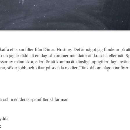
ffa ett spamfilter från Dimac Hosting. Det är något jag funderar på att g
 och jag är rädd att en dag så kommer min dator att krascha eller nåt. S
massor av människor, eller för att komma åt känsliga uppgifter. Jag använde
rar, söker jobb och kikar på sociala medier. Tänk då om någon tar över m
a och med deras spamfilter så får man:
sydda
e