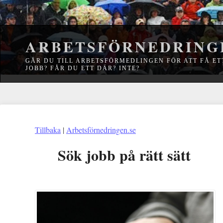
ARBETSFÖRNEDRING
GÅR DU TILL ARBETSFÖRMEDLINGEN FÖR ATT FÅ ET
JOBB? FÅR DU ETT DÄR? INTE?
Tillbaka
|
Arbetsförnedringen.se
Sök jobb på rätt sätt