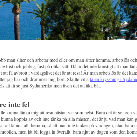
bb man sliter och arbetar med eller om man sitter hemma, arbetslös och gör
e trist och jobbig, fast på olika sätt. Då är det inte konstigt att man längta
et att få avbrott i vardagslivet det är att resa! Är man arbetslös är det kan
sitter jag här och drömmer mig bort. Skulle vilja
ta en kryssning i Sydam
ls att få se just Sydamerika men även det att åka båt.
e inte fel
kulle kunna tänka mig att resa nästan var som helst. Bara det är sol oc
t kunna koppla av och inte tänka på alla måsten, det är ju vad man kan 
 är att lämna allt hemma, så att man inte tänker på vardagen, utan bara 
mobilen, men låt bli logga in överallt, bara njut av dagen som den komme