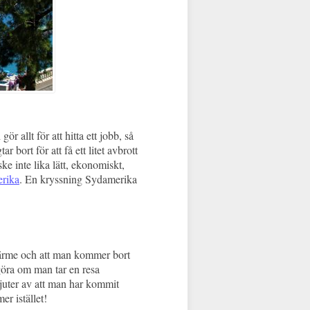
 allt för att hitta ett jobb, så
r bort för att få ett litet avbrott
ske inte lika lätt, ekonomiskt,
erika
. En kryssning Sydamerika
h värme och att man kommer bort
göra om man tar en resa
njuter av att man har kommit
r istället!