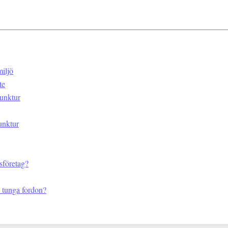
iljö
te
junktur
unktur
sföretag?
d tunga fordon?